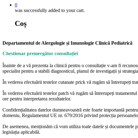
0
was successfully added to your cart.
Coș
Departamentul de Alergologie și Imunologie Clinică Pediatrică
Chestionar premergător consultației
Înainte de a vă prezenta la clinică pentru o consultație v-am fi recunos
specialist pentru a stabili diagnosticul, planul de investigații și strategi
În vederea efectuării testelor cutanate prick vă rugăm să întrerupeți tra
În vederea efectuării testelor patch vă rugăm să întrerupeți tratamentul
ore pentru interpretarea rezultatelor.
Confidențialitatea datelor dumneavoastră este foarte importantă pentru n
domeniu, Regulamentul UE nr. 679/2016 privind protecția persoanelor fiz
De asemenea, menționăm că vom utiliza toate datele și documentele pe ca
legislația aplicabilă.