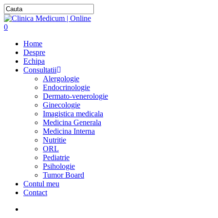
0
Home
Despre
Echipa
Consultatii
Alergologie
Endocrinologie
Dermato-venerologie
Ginecologie
Imagistica medicala
Medicina Generala
Medicina Interna
Nutritie
ORL
Pediatrie
Psihologie
Tumor Board
Contul meu
Contact