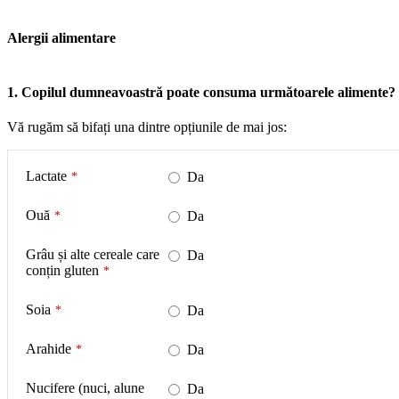
Alergii alimentare
1. Copilul dumneavoastră poate consuma următoarele alimente?
Vă rugăm să bifați una dintre opțiunile de mai jos:
Lactate
*
Da
Ouă
*
Da
Grâu și alte cereale care
Da
conțin gluten
*
Soia
*
Da
Arahide
*
Da
Nucifere (nuci, alune
Da