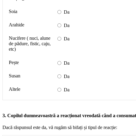
Soia
Da
Arahide
Da
Nucifere ( nuci, alune
Da
de pădure, fistic, caju,
etc)
Pește
Da
Susan
Da
Altele
Da
3. Copilul dumneavoastră a reacționat vreodată când a consumat
Dacă răspunsul este da, vă rugăm să bifați și tipul de reacție: