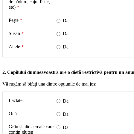
de pădure, caju, fistic,
etc)
*
Pește
*
Da
Susan
*
Da
Altele
*
Da
2. Copilului dumneavoastră are o dietă restrictivă pentru un anu
Vă rugăm să bifați una dintre opțiunile de mai jos:
Lactate
Da
Ouă
Da
Grâu și alte cereale care
Da
conțin gluten