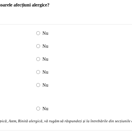
arele afecțiuni alergice?
Nu
Nu
Nu
Nu
Nu
Nu
ică, Astm, Rinită alergică, vă rugăm să răspundeți și la întrebările din secțiunile