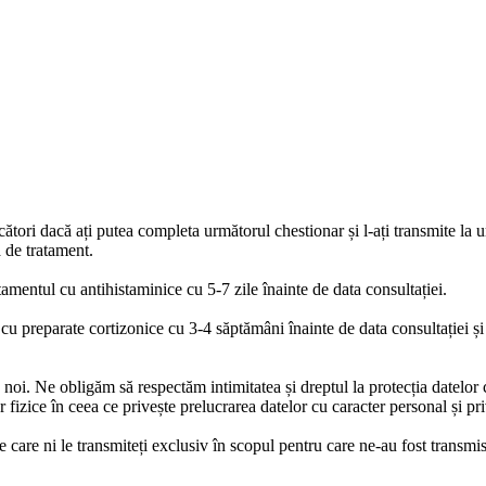
cători dacă ați putea completa următorul chestionar și l-ați transmite la 
a de tratament.
tamentul cu antihistaminice cu 5-7 zile înainte de data consultației.
 cu preparate cortizonice cu 3-4 săptămâni înainte de data consultației și 
oi. Ne obligăm să respectăm intimitatea și dreptul la protecția datelor c
ice în ceea ce privește prelucrarea datelor cu caracter personal și privi
re ni le transmiteți exclusiv în scopul pentru care ne-au fost transmise,