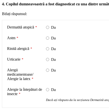
4. Copilul dumneavoastră a fost diagnosticat cu una dintre următo
Bifați răspunsul:
Dermatită atopică
*
Da
Astm
*
Da
Rinită alergică
*
Da
Urticarie
*
Da
Alergii
Da
medicamentoase/
Alergie la latex
*
Alergie la întepături de
Da
insecte
*
Dacă ați răspuns da la secțiunea Dermatită atop