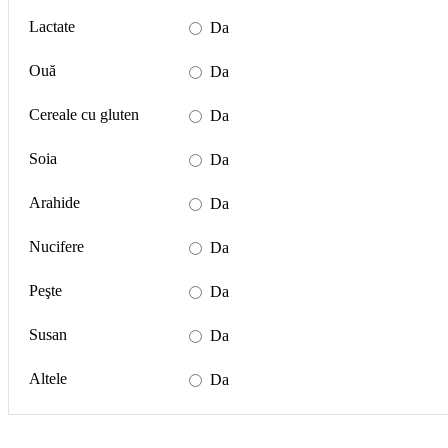
Lactate
Da
Ouă
Da
Cereale cu gluten
Da
Soia
Da
Arahide
Da
Nucifere
Da
Peşte
Da
Susan
Da
Altele
Da