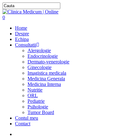
0
Home
Despre
Echipa
Consultatii
Alergologie
Endocrinologie
Dermato-venerologie
Ginecologie
Imagistica medicala
Medicina Generala
Medicina Interna
Nutritie
ORL
Pediatrie
Psihologie
Tumor Board
Contul meu
Contact