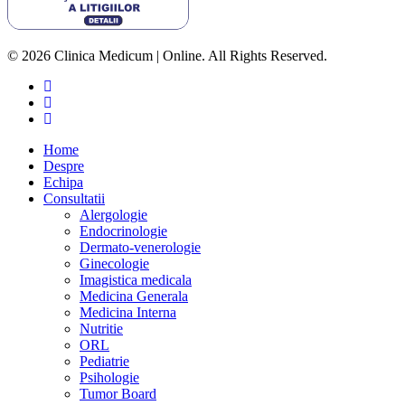
© 2026 Clinica Medicum | Online. All Rights Reserved.
Home
Despre
Echipa
Consultatii
Alergologie
Endocrinologie
Dermato-venerologie
Ginecologie
Imagistica medicala
Medicina Generala
Medicina Interna
Nutritie
ORL
Pediatrie
Psihologie
Tumor Board