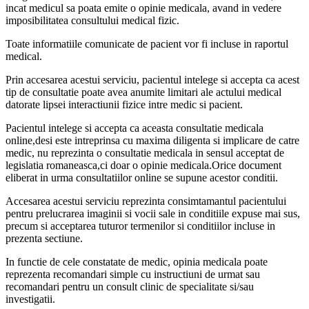
incat medicul sa poata emite o opinie medicala, avand in vedere
imposibilitatea consultului medical fizic.
Toate informatiile comunicate de pacient vor fi incluse in raportul
medical.
Prin accesarea acestui serviciu, pacientul intelege si accepta ca acest
tip de consultatie poate avea anumite limitari ale actului medical
datorate lipsei interactiunii fizice intre medic si pacient.
Pacientul intelege si accepta ca aceasta consultatie medicala
online,desi este intreprinsa cu maxima diligenta si implicare de catre
medic, nu reprezinta o consultatie medicala in sensul acceptat de
legislatia romaneasca,ci doar o opinie medicala.Orice document
eliberat in urma consultatiilor online se supune acestor conditii.
Accesarea acestui serviciu reprezinta consimtamantul pacientului
pentru prelucrarea imaginii si vocii sale in conditiile expuse mai sus,
precum si acceptarea tuturor termenilor si conditiilor incluse in
prezenta sectiune.
In functie de cele constatate de medic, opinia medicala poate
reprezenta recomandari simple cu instructiuni de urmat sau
recomandari pentru un consult clinic de specialitate si/sau
investigatii.