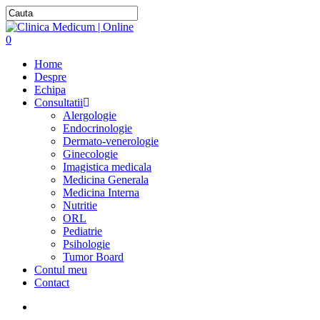
0
Home
Despre
Echipa
Consultatii
Alergologie
Endocrinologie
Dermato-venerologie
Ginecologie
Imagistica medicala
Medicina Generala
Medicina Interna
Nutritie
ORL
Pediatrie
Psihologie
Tumor Board
Contul meu
Contact